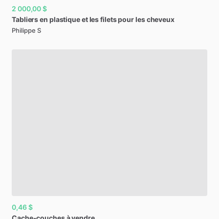
2 000,00 $
Tabliers
en
plastique
et
les
filets
pour
les
cheveux
Philippe S
0,46 $
Cache-couches
à
vendre