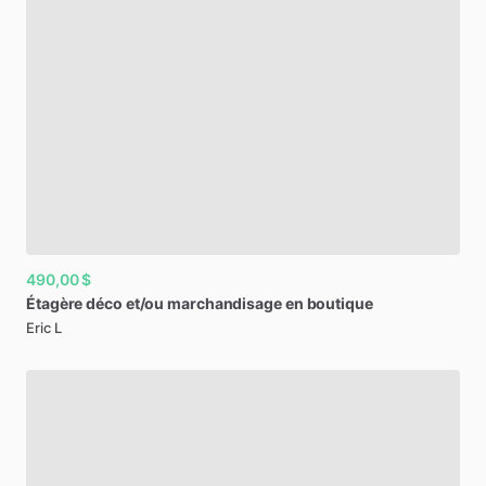
490,00 $
Étagère
déco
et
​/​
ou
marchandisage
en
boutique
Eric L