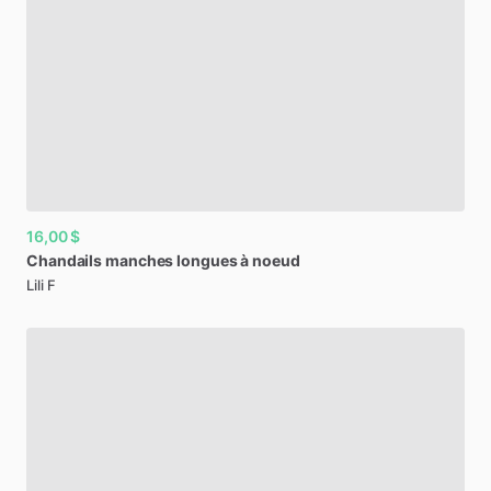
16,00 $
Chandails
manches
longues
à
noeud
Lili F