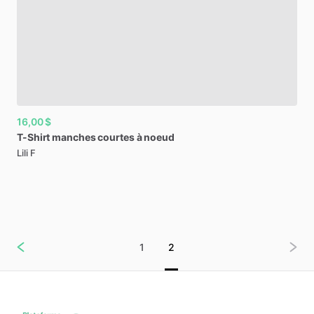
16,00 $
T-Shirt
manches
courtes
à
noeud
Lili F
1
2