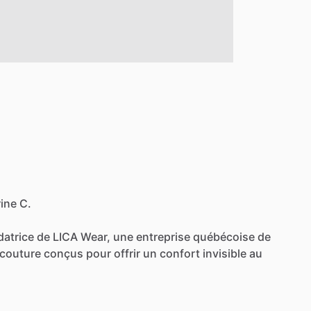
rine C.
datrice
de
LICA
Wear,
une
entreprise
québécoise
de
couture
conçus
pour
offrir
un
confort
invisible
au