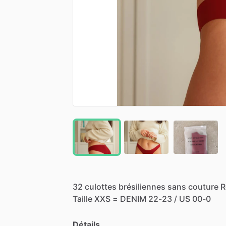
32
culottes
brésiliennes
sans
couture
R
Taille
XXS
=
DENIM
22-23
​/​
US
00-0
Détails